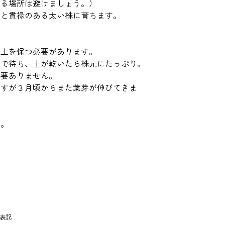
たる場所は避けましょう。）
ると貫禄のある太い株に育ちます。
以上を保つ必要があります。
まで待ち、土が乾いたら株元にたっぷり。
ありません。
ますが３月頃からまた葉芽が伸びてきま
す。
表記