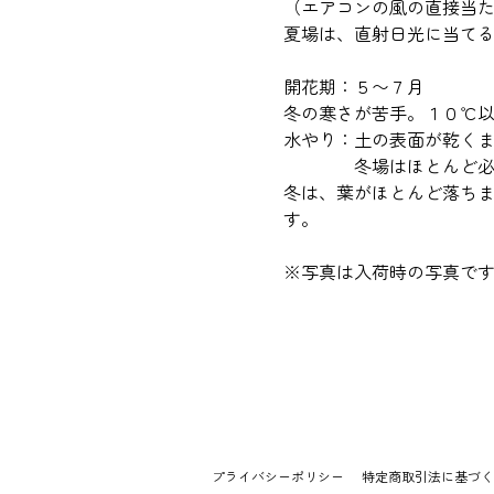
（エアコンの風の直接当
夏場は、直射日光に当て
開花期：５〜７月
冬の寒さが苦手。１０℃
水やり：土の表面が乾く
冬場はほとんど必要
冬は、葉がほとんど落ち
す。
※写真は入荷時の写真で
プライバシーポリシー
特定商取引法に基づく